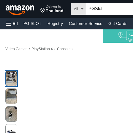
Deliver to
All
Thailand
PG SLOT
Registry
Customer Service
Gift Cards
All
›
›
Video Games
PlayStation 4
Consoles