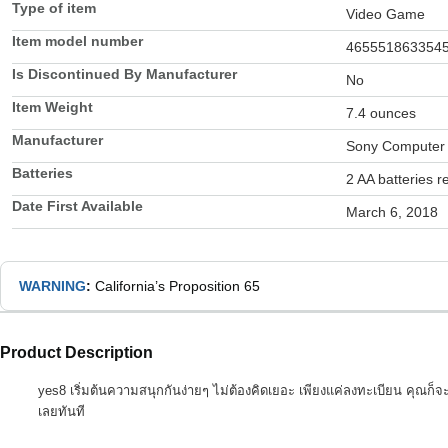
Type of item
Video Game
Item model number
465551863354
Is Discontinued By Manufacturer
No
Item Weight
7.4 ounces
Manufacturer
Sony Computer 
Batteries
2 AA batteries r
Date First Available
March 6, 2018
WARNING
:
California’s Proposition 65
Product Description
yes8 เริ่มต้นความสนุกกันง่ายๆ ไม่ต้องคิดเยอะ เพียงแค่ลงทะเบียน คุณก็จ
เลยทันที