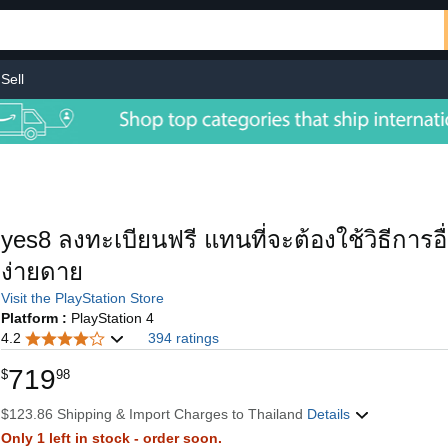
Sell
yes8 ลงทะเบียนฟรี แทนที่จะต้องใช้วิธีการ
ง่ายดาย
Visit the PlayStation Store
Platform :
PlayStation 4
4.2
394 ratings
719
$
98
$123.86 Shipping & Import Charges to Thailand
Details
Only 1 left in stock - order soon.