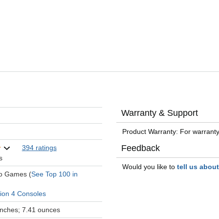
Warranty & Support
Product Warranty: For warranty
Feedback
394 ratings
s
Would you like to
tell us abou
eo Games (
See Top 100 in
tion 4 Consoles
 inches; 7.41 ounces