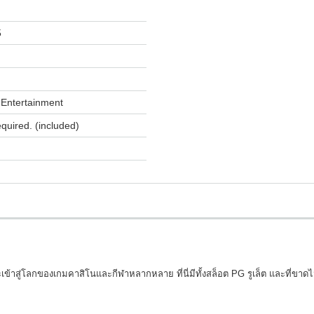
5
Entertainment
equired. (included)
ะเข้าสู่โลกของเกมคาสิโนและกีฬาหลากหลาย ที่นี่มีทั้งสล็อต PG รูเล็ต และที่ขาดไ