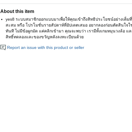
About this item
yes8 ระบบสมาชิกออกแบบมาเพื่อให้คุณเข้าถึงสิทธิประโยชน์อย่างเต็มที
สะสม หรือ โปรโมชั่นรายสัปดาห์ที่อัปเดตเสมอ อยากลองก่อนตัดสินใจใช
ทันที ไม่มีข้อผูกมัด แค่คลิกเข้ามา คุณจะพบว่า เรามีทั้งเกมหมุนวงล้อ 
สิทธิ์ทดลองและของขวัญหลังลงทะเบียนด้วย
Report an issue with this product or seller