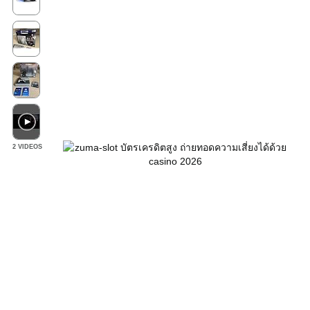
2 VIDEOS