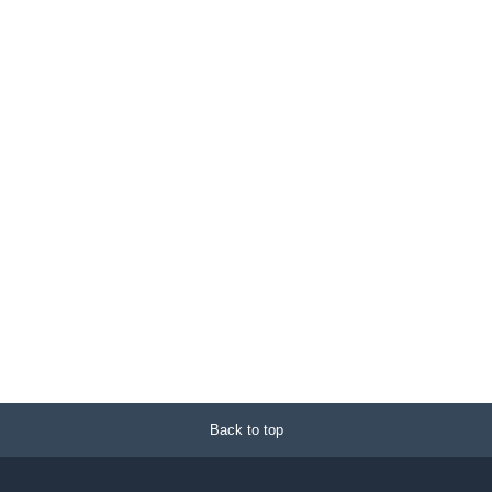
Back to top