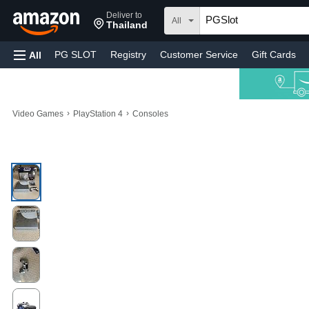
Deliver to
All
Thailand
PG SLOT
Registry
Customer Service
Gift Cards
All
›
›
Video Games
PlayStation 4
Consoles