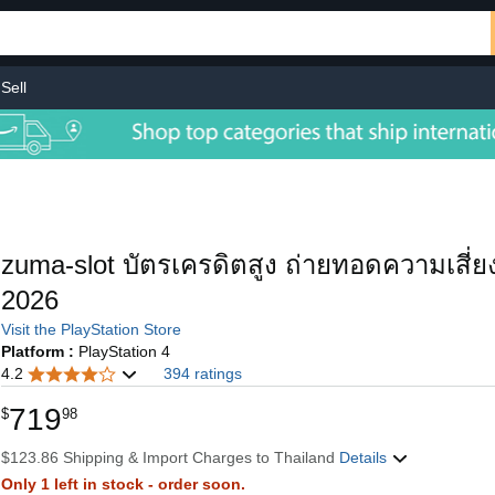
Sell
zuma-slot บัตรเครดิตสูง ถ่ายทอดความเสี่ยง
2026
Visit the PlayStation Store
Platform :
PlayStation 4
4.2
394 ratings
719
$
98
$123.86 Shipping & Import Charges to Thailand
Details
Only 1 left in stock - order soon.