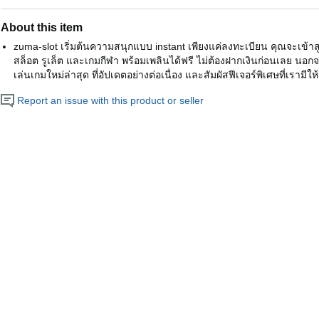
About this item
zuma-slot เริ่มต้นความสนุกแบบ instant เพียงแค่ลงทะเบียน คุณจะเข้า
สล็อต รูเล็ต และเกมกีฬา พร้อมเพลินได้ฟรี ไม่ต้องฝากเงินก่อนเลย นอ
เล่นเกมใหม่ล่าสุด ที่อัปเดตอย่างต่อเนื่อง และสัมผัสฟีเจอร์พิเศษที่เรามีให้
Report an issue with this product or seller