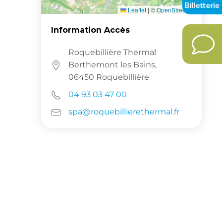
Leaflet
|
©
OpenStreetMap
Information Accès
Roquebillière Thermal
Berthemont les Bains,
06450 Roquebillière
04 93 03 47 00
spa@roquebillierethermal.fr