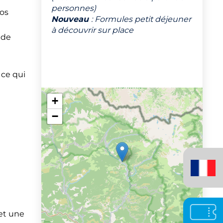
personnes)
nos
Nouveau
: Formules petit déjeuner
à découvrir sur place
 de
 ce qui
+
−
Français
(France)
et une