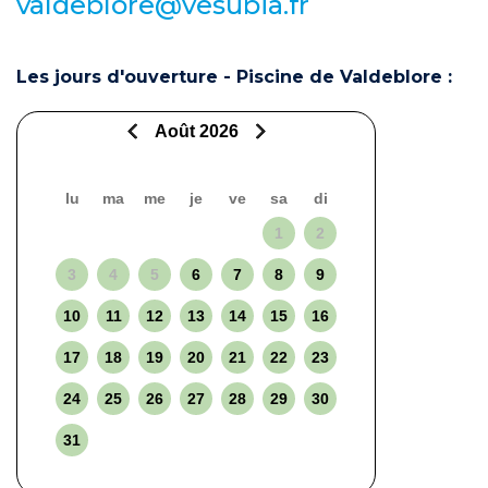
valdeblore@vesubia.fr
Les jours d'ouverture - Piscine de Valdeblore :
Août 2026
lu
ma
me
je
ve
sa
di
1
2
3
4
5
6
7
8
9
10
11
12
13
14
15
16
17
18
19
20
21
22
23
24
25
26
27
28
29
30
31