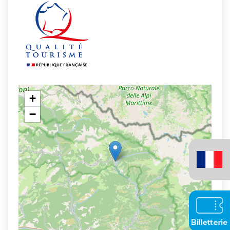
+
−
Français
(France)