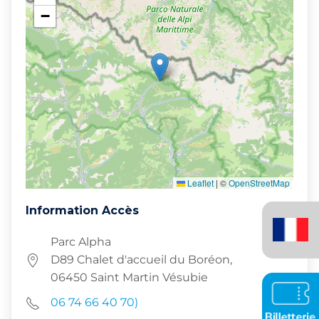
−
Leaflet
|
©
OpenStreetMap
Français
Information Accès
(France)
Parc Alpha
D89 Chalet d'accueil du Boréon,
06450 Saint Martin Vésubie
06 74 66 40 70)