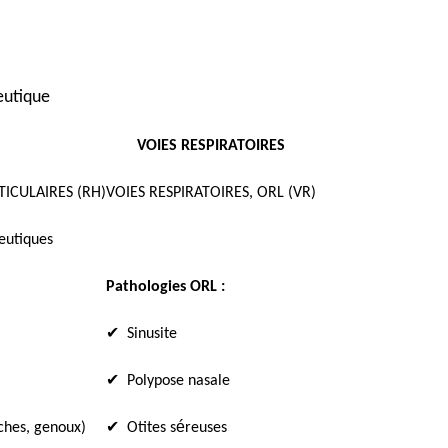
eutique
VOIES RESPIRATOIRES
ICULAIRES (RH)
VOIES RESPIRATOIRES, ORL (VR)
eutiques
Pathologies ORL :
✔
Sinusite
✔
Polypose nasale
✔
é
ches, genoux)
Otites s
reuses