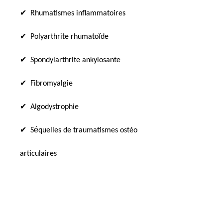
✔
Rhumatismes inflammatoires
✔
ï
Polyarthrite rhumato
de
✔
Spondylarthrite ankylosante
✔
Fibromyalgie
✔
Algodystrophie
✔
é
S
quelles de traumatismes ostéo
articulaires