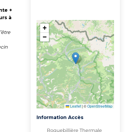
nte +
urs à
+
’être
−
ecin
Leaflet
|
©
OpenStreetMap
Information Accès
Roquebillière Thermale