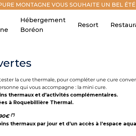
PURE MONTAGNE VOUS SOUHAITE UN BEL ÉTÉ 
Hébergement
Resort
Restaur
gne
Boréon
vertes
tester la cure thermale, pour compléter une cure conve
a personne qui vous accompagne
:
la mini cure.
oins thermaux
et
d'activités
c
omplémentaires.
ées à Roquebillière Thermal.
(*)
 190€
ns thermaux par jour et d’un accès à l’espace aqu