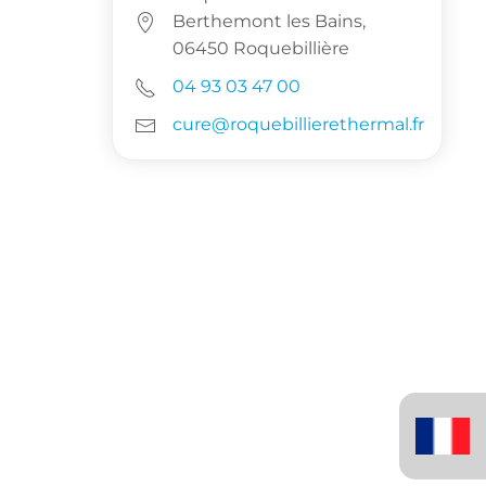
Berthemont les Bains,
06450 Roquebillière
04 93 03 47 00
cure@roquebillierethermal.fr
Français
(France)