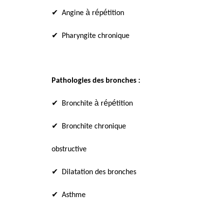
✔
à
é
é
Angine
r
p
tition
✔
Pharyngite chronique
Pathologies des bronches :
✔
à
é
é
Bronchite
r
p
tition
✔
Bronchite chronique
obstructive
✔
Dilatation des bronches
✔
Asthme