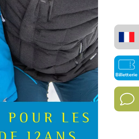
Français
(France)