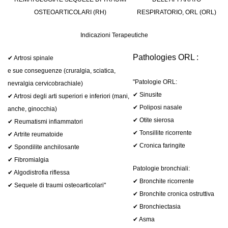
OSTEOARTICOLARI (RH)
RESPIRATORIO, ORL (ORL)
Indicazioni Terapeutiche
Pathologies ORL :
✔ Artrosi spinale
e sue conseguenze (cruralgia, sciatica,
"Patologie ORL:
nevralgia cervicobrachiale)
✔ Sinusite
✔ Artrosi degli arti superiori e inferiori (mani,
✔ Poliposi nasale
anche, ginocchia)
✔ Otite sierosa
✔ Reumatismi infiammatori
✔ Tonsillite ricorrente
✔ Artrite reumatoide
✔ Cronica faringite
✔ Spondilite anchilosante
✔ Fibromialgia
Patologie bronchiali:
✔ Algodistrofia riflessa
✔ Bronchite ricorrente
✔ Sequele di traumi osteoarticolari"
✔ Bronchite cronica ostruttiva
✔ Bronchiectasia
✔ Asma