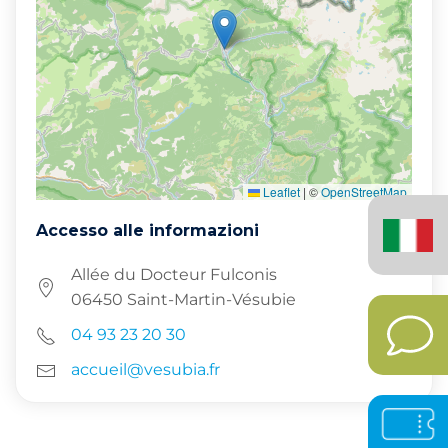
Leaflet
|
©
OpenStreetMap
Italiano
Accesso alle informazioni
(Italia)
Allée du Docteur Fulconis
06450 Saint-Martin-Vésubie
04 93 23 20 30
accueil@vesubia.fr