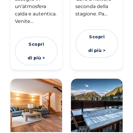
un’atmosfera
seconda della
calda e autentica.
stagione. Pa…
Venite…
Scopri
Scopri
di più >
di più >