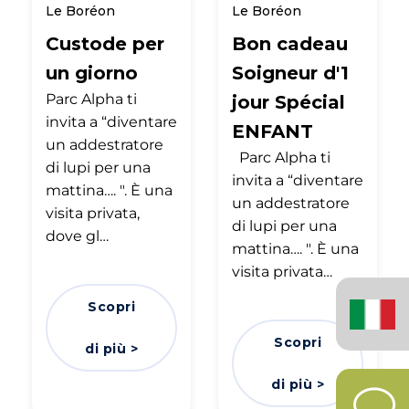
Le Boréon
Le Boréon
Custode per
Bon cadeau
un giorno
Soigneur d'1
Parc Alpha ti
jour Spécial
invita a “diventare
ENFANT
un addestratore
Parc Alpha ti
di lupi per una
invita a “diventare
mattina…. ". È una
un addestratore
visita privata,
di lupi per una
dove gl…
mattina…. ". È una
visita privata…
Italiano
Scopri
(Italia)
Scopri
di più >
di più >