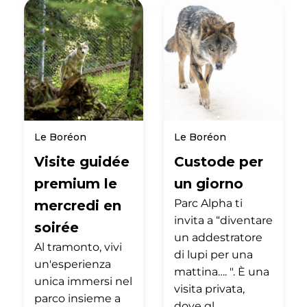
Le Boréon
Le Boréon
Visite guidée
Custode per
premium le
un giorno
Parc Alpha ti
mercredi en
invita a “diventare
soirée
un addestratore
Al tramonto, vivi
di lupi per una
un'esperienza
mattina…. ". È una
unica immersi nel
visita privata,
parco insieme a
dove gl…