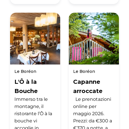
Le Boréon
Le Boréon
L'Ô à la
Capanne
Bouche
arroccate
Immerso tra le
Le prenotazioni
montagne, il
online per
ristorante l’Ô à la
maggio 2026.
bouche vi
Prezzi: da €300 a
accoglie in
€370 a notte, a