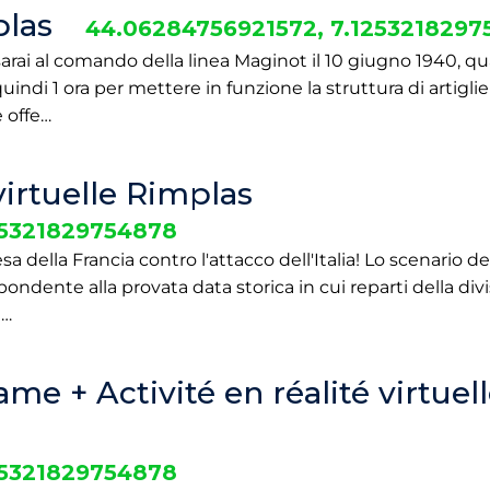
las
44.06284756921572, 7.125321829
rai al comando della linea Maginot il 10 giugno 1940, qua
 quindi 1 ora per mettere in funzione la struttura di artigl
 offe…
 virtuelle Rimplas
25321829754878
sa della Francia contro l'attacco dell'Italia! Lo scenario d
spondente alla provata data storica in cui reparti della div
d…
e + Activité en réalité virtuel
25321829754878