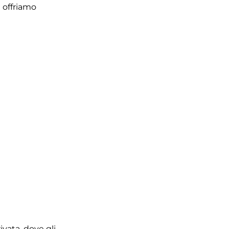
e offriamo
ivata, dove gli