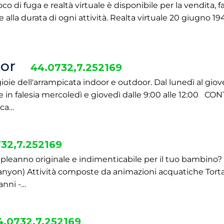
 di fuga e realtà virtuale è disponibile per la vendita, f
e alla durata di ogni attività. Realta virtuale 20 giugno 19
or
44.0732,7.252169
ioie dell'arrampicata indoor e outdoor. Dal lunedì al giov
ne in falesia mercoledì e giovedì dalle 9:00 alle 12:00
ica…
32,7.252169
mpleanno originale e indimenticabile per il tuo bambino?
l canyon) Attività composte da animazioni acquatiche Tor
anni -…
4.0732,7.252169