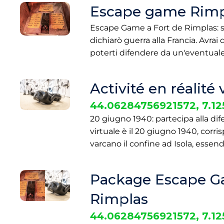
Escape game Rimp
Escape Game a Fort de Rimplas: sa
dichiarò guerra alla Francia. Avrai
poterti difendere da un'eventuale
Activité en réalité
44.06284756921572, 7.1
20 giugno 1940: partecipa alla dife
virtuale è il 20 giugno 1940, corri
varcano il confine ad Isola, essen
Package Escape Gam
Rimplas
44.06284756921572, 7.1