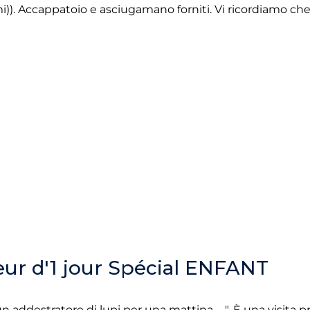
mi)). Accappatoio e asciugamano forniti. Vi ricordiamo ch
ur d'1 jour Spécial ENFANT
n addestratore di lupi per una mattina…. ". È una visita pr