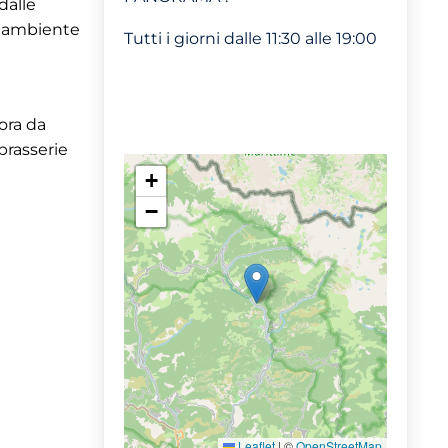
dalle
un ambiente
Tutti i giorni dalle 11:30 alle 19:00
ora da
brasserie
+
−
Leaflet
|
©
OpenStreetMap