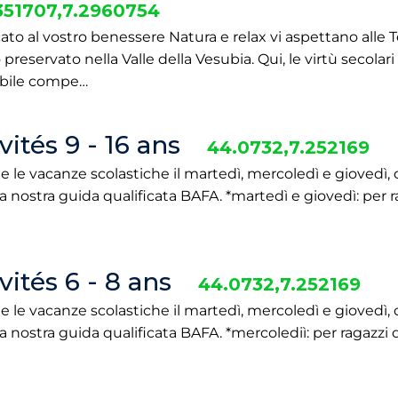
351707,7.2960754
icato al vostro benessere Natura e relax vi aspettano alle 
reservato nella Valle della Vesubia. Qui, le virtù secolar
iabile compe…
ités 9 - 16 ans
44.0732,7.252169
 le vacanze scolastiche il martedì, mercoledì e giovedì, 
 nostra guida qualificata BAFA. *martedì e giovedì: per ra
ités 6 - 8 ans
44.0732,7.252169
 le vacanze scolastiche il martedì, mercoledì e giovedì, 
 nostra guida qualificata BAFA. *mercolediì: per ragazzi d