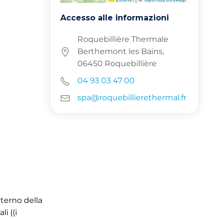
Accesso alle informazioni
Roquebillière Thermale
Berthemont les Bains,
06450 Roquebillière
04 93 03 47 00
spa@roquebillierethermal.fr
nterno della
i ((i