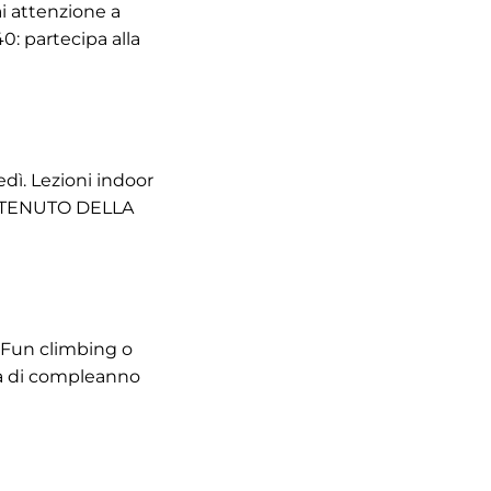
ai attenzione a
40: partecipa alla
edì. Lezioni indoor
 CONTENUTO DELLA
 Fun climbing o
ta di compleanno