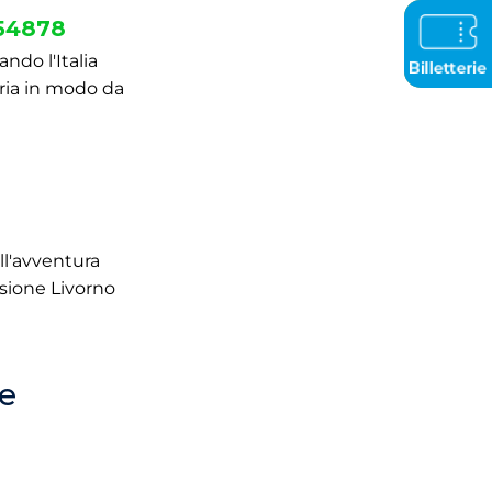
Italiano
754878
(Italia)
ndo l'Italia
ieria in modo da
ell'avventura
isione Livorno
le