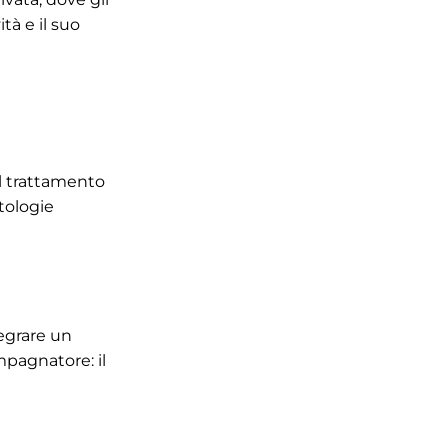
ità e il suo
Il trattamento
atologie
tegrare un
mpagnatore: il