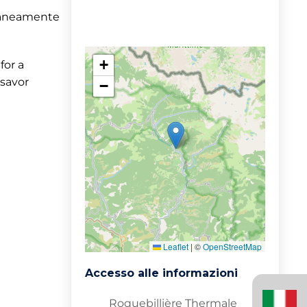
oraneamente
+
for a
 savor
−
Leaflet
|
©
OpenStreetMap
Accesso alle informazioni
Italiano
(Italia)
Roquebillière Thermale