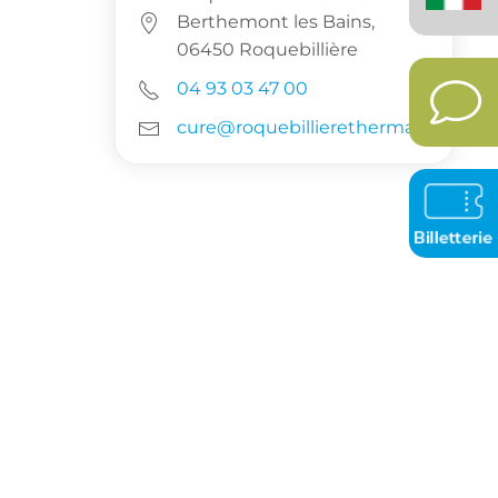
Berthemont les Bains,
06450 Roquebillière
04 93 03 47 00
cure@roquebillierethermal.fr