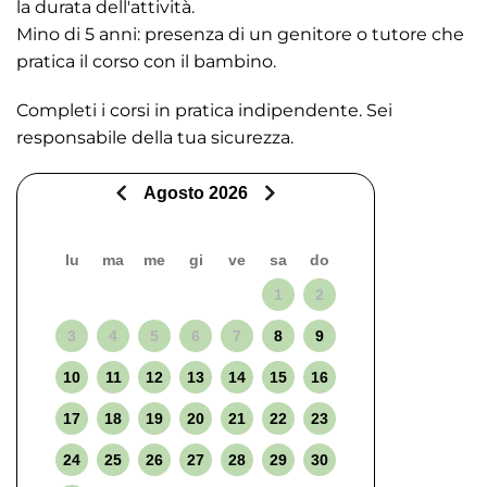
la durata dell'attività.
Mino di 5 anni: presenza di un genitore o tutore che
pratica il corso con il bambino.
Completi i corsi in pratica indipendente. Sei
responsabile della tua sicurezza.
Agosto 2026
lu
ma
me
gi
ve
sa
do
1
2
3
4
5
6
7
8
9
10
11
12
13
14
15
16
17
18
19
20
21
22
23
24
25
26
27
28
29
30