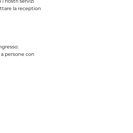
i nostri servizi
attare la reception
ngresso:
e a persone con