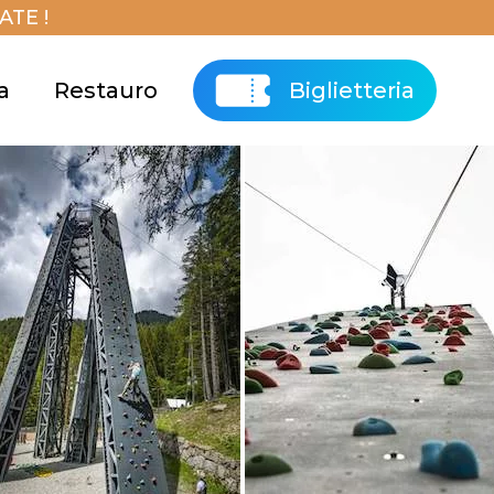
TE !
a
Restauro
Biglietteria