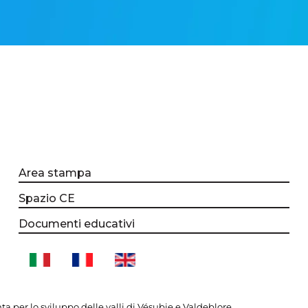
Area stampa
Spazio CE
Documenti educativi
per lo sviluppo delle valli di Vésubie e Valdeblore