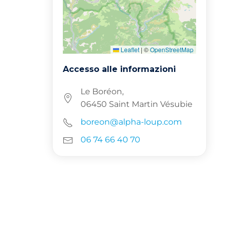
Leaflet
|
©
OpenStreetMap
Accesso alle informazioni
Le Boréon,
06450 Saint Martin Vésubie
boreon@alpha-loup.com
06 74 66 40 70