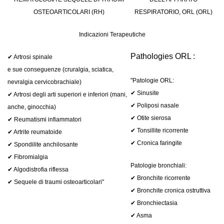
OSTEOARTICOLARI (RH)
RESPIRATORIO, ORL (ORL)
Indicazioni Terapeutiche
Pathologies ORL :
✔ Artrosi spinale
e sue conseguenze (cruralgia, sciatica,
"Patologie ORL:
nevralgia cervicobrachiale)
✔ Sinusite
✔ Artrosi degli arti superiori e inferiori (mani,
✔ Poliposi nasale
anche, ginocchia)
✔ Otite sierosa
✔ Reumatismi infiammatori
✔ Tonsillite ricorrente
✔ Artrite reumatoide
✔ Cronica faringite
✔ Spondilite anchilosante
✔ Fibromialgia
Patologie bronchiali:
✔ Algodistrofia riflessa
✔ Bronchite ricorrente
✔ Sequele di traumi osteoarticolari"
✔ Bronchite cronica ostruttiva
✔ Bronchiectasia
✔ Asma