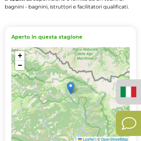
bagnini - bagnini, istruttori e facilitatori qualificati.
Aperto in questa stagione
+
−
Italiano
(Italia)
Leaflet
|
©
OpenStreetMap