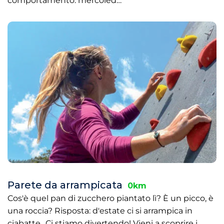
comportamento. mercoled…
Parete da arrampicata
0km
Cos'è quel pan di zucchero piantato lì? È un picco, è
una roccia? Risposta: d'estate ci si arrampica in
ciabatte.. Ci stiamo divertendo! Vieni a scoprire i