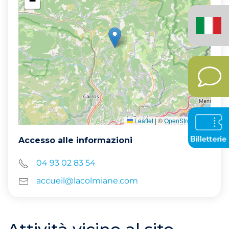
−
Italiano
(Italia)
Leaflet
|
©
OpenStreetMap
Accesso alle informazioni
04 93 02 83 54
accueil@lacolmiane.com