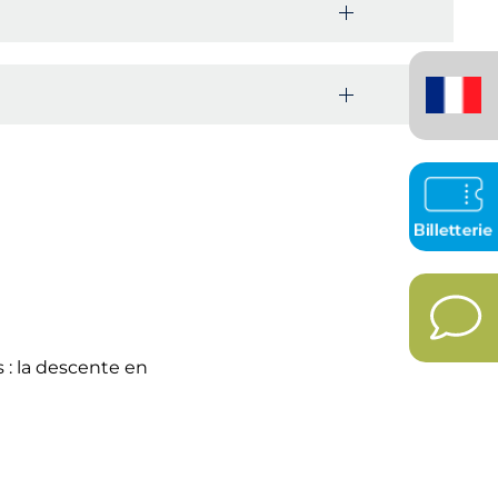
Français
(France)
 : la descente en