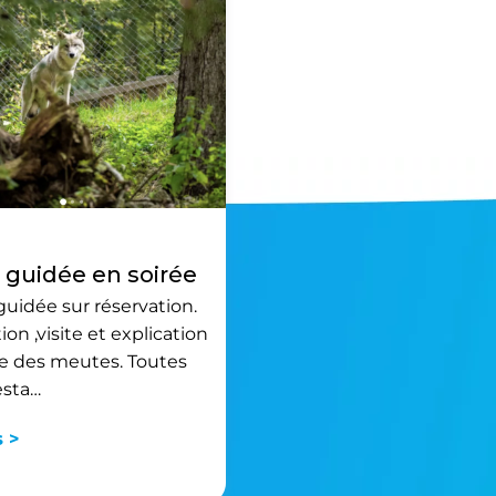
e guidée en soirée
guidée sur réservation.
on ,visite et explication
ie des meutes. Toutes
esta…
s >