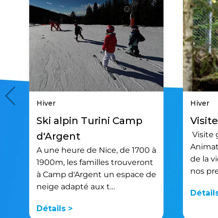
Hiver
Hiver
Ski alpin Turini Camp
Visit
Visite 
d'Argent
Animati
A une heure de Nice, de 1700 à
de la v
1900m, les familles trouveront
nos pr
à Camp d'Argent un espace de
neige adapté aux t…
Détail
Détails >