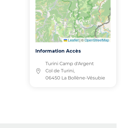
Leaflet
|
©
OpenStreetMap
Information Accès
Turini Camp d'Argent
Col de Turini,
06450 La Bollène-Vésubie