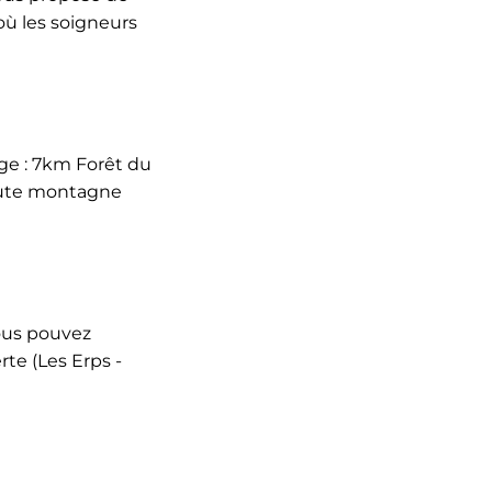
où les soigneurs
age : 7km Forêt du
haute montagne
vous pouvez
rte (Les Erps -