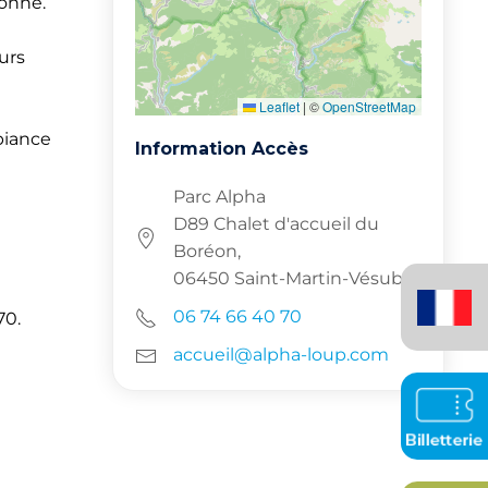
ionné.
urs
Leaflet
|
©
OpenStreetMap
biance
Information Accès
Parc Alpha
D89 Chalet d'accueil du
Boréon,
Français
06450 Saint-Martin-Vésubie
(France)
06 74 66 40 70
70.
accueil@alpha-loup.com