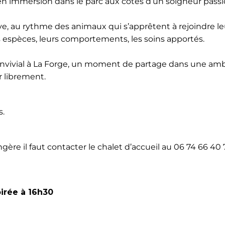
en immersion dans le parc aux côtés d’un soigneur pass
ive, au rythme des animaux qui s’apprêtent à rejoindre le
s espèces, leurs comportements, les soins apportés.
f convivial à La Forge, un moment de partage dans une am
 librement.
s.
re il faut contacter le chalet d’accueil au 06 74 66 40 
oirée à 16h30