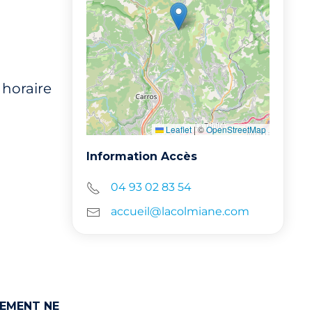
 horaire
Leaflet
|
©
OpenStreetMap
Information Accès
04 93 02 83 54
accueil@lacolmiane.com
SEMENT NE