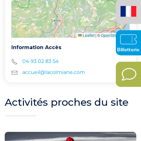
Français
(France)
Leaflet
|
©
OpenStreetMap
Information Accès
04 93 02 83 54
accueil@lacolmiane.com
Activités proches du site