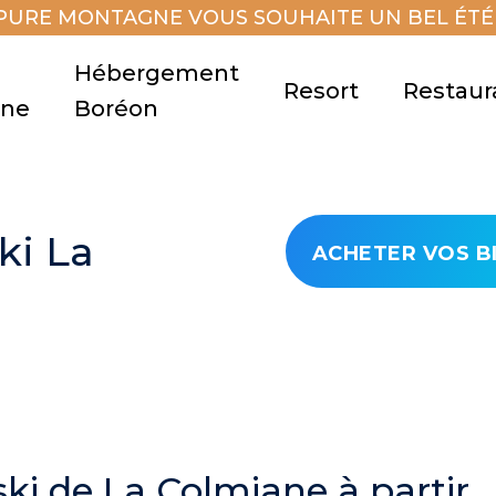
PURE MONTAGNE VOUS SOUHAITE UN BEL ÉTÉ 
Hébergement
Resort
Restaur
gne
Boréon
ki La
ACHETER VOS B
ski de La Colmiane à partir