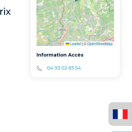
rix
Leaflet
|
©
OpenStreetMap
Information Accès
04 93 02 83 54
Français
(France)