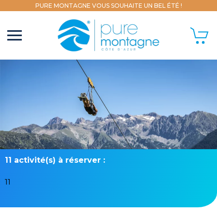
PURE MONTAGNE VOUS SOUHAITE UN BEL ÉTÉ !
11 activité(s) à réserver :
11