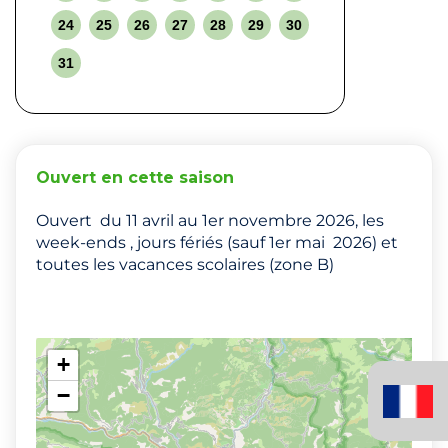
24
25
26
27
28
29
30
31
Ouvert en cette saison
Ouvert du 11 avril au 1er novembre 2026, les
week-ends , jours fériés (sauf 1er mai 2026) et
toutes les vacances scolaires (zone B)
+
Français
−
(France)