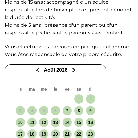
Moins de 15 ans : accompagné d'un adulte
responsable lors de l'inscription et présent pendant
la durée de l'activité.
Moins de 5 ans : présence d'un parent ou d'un
responsable pratiquant le parcours avec l'enfant.
Vous effectuez les parcours en pratique autonome.
Vous êtes responsable de votre propre sécurité.
Août 2026
lu
ma
me
je
ve
sa
di
1
2
3
4
5
6
7
8
9
10
11
12
13
14
15
16
17
18
19
20
21
22
23