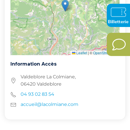
Leaflet
|
©
OpenStreetMap
Information Accès
Valdeblore La Colmiane,
06420 Valdeblore
04 93 02 83 54
accueil@lacolmiane.com