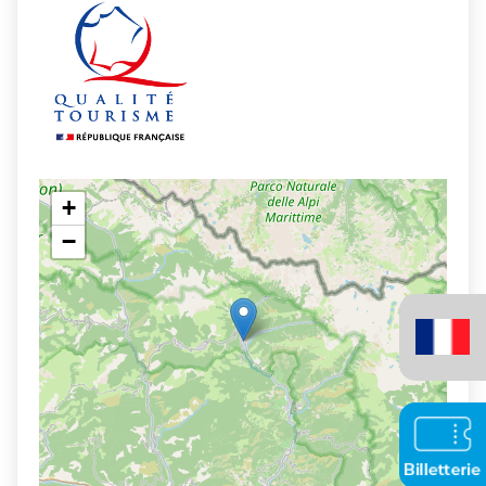
+
−
Français
(France)