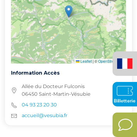
Français
Leaflet
|
©
OpenStreetMap
(France)
Information Accès
Allée du Docteur Fulconis
06450 Saint-Martin-Vésubie
04 93 23 20 30
accueil@vesubia.fr