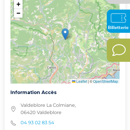
+
−
Leaflet
|
©
OpenStreetMap
Information Accès
Valdeblore La Colmiane,
06420 Valdeblore
04 93 02 83 54