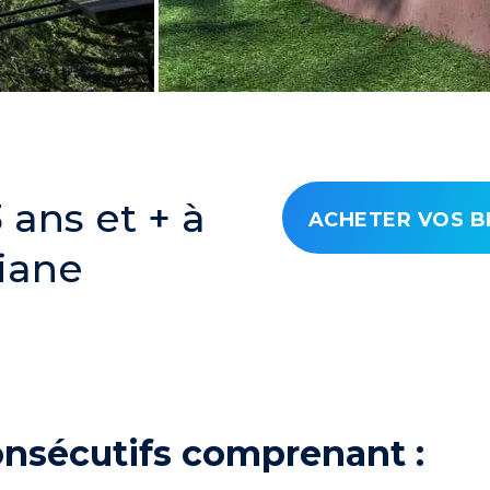
ans et + à
ACHETER VOS B
iane
consécutifs comprenant :