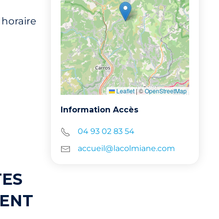
 horaire
Leaflet
|
©
OpenStreetMap
Information Accès
04 93 02 83 54
accueil@lacolmiane.com
TES
MENT