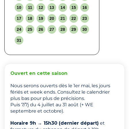
10
11
12
13
14
15
16
17
18
19
20
21
22
23
24
25
26
27
28
29
30
31
Ouvert en cette saison
Nous serons ouverts dès le 1er mai, les jours
fériés et week ends. Consultez le calendrier
plus bas pour plus de précisions.
Puis 7/7j du 4 juillet au 31 août (+ WE
septembre et octobre).
Horaire 9h → 15h30 (dernier départ)
et