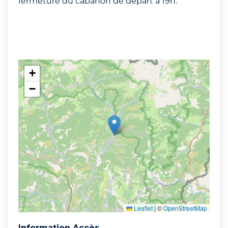
fermeture du cabanon de départ à 19h.
+
−
Leaflet
|
©
OpenStreetMap
Information Accès