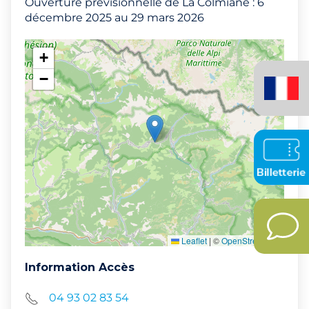
Ouverture prévisionnelle de La Colmiane : 6
décembre 2025 au 29 mars 2026
+
Français
−
(France)
Leaflet
|
©
OpenStreetMap
Information Accès
04 93 02 83 54