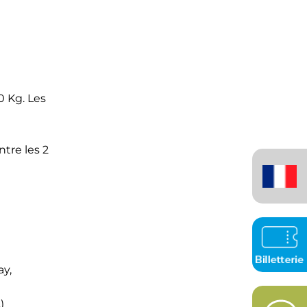
0 Kg. Les
ntre les 2
Français
(France)
ay,
)