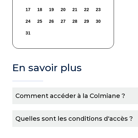
17
18
19
20
21
22
23
24
25
26
27
28
29
30
31
En savoir plus
Comment accéder à la Colmiane ?
Quelles sont les conditions d'accès ?