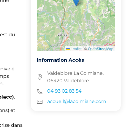
enne
uest du
Leaflet
|
©
OpenStreetMap
Information Accès
énivelé
Valdeblore La Colmiane,
emps
06420 Valdeblore
n.
04 93 02 83 54
place).
accueil@lacolmiane.com
ons) et
prise dans