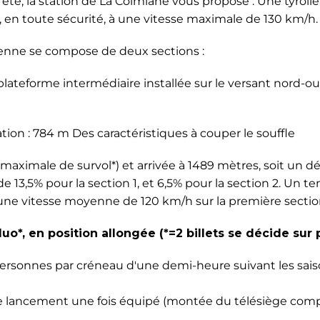
été, la station de La Colmiane vous propose : Une tyroli
 en toute sécurité, à une vitesse maximale de 130 km/h.
lienne se compose de deux sections :
 plateforme intermédiaire installée sur le versant nord-o
ation : 784 m Des caractéristiques à couper le souffle
maximale de survol*) et arrivée à 1489 mètres, soit un d
13,5% pour la section 1, et 6,5% pour la section 2. Un t
ne vitesse moyenne de 120 km/h sur la première sectio
uo*, en position allongée (*=2 billets se décide sur 
 personnes par créneau d'une demi-heure suivant les sais
 de lancement une fois équipé (montée du télésiège com