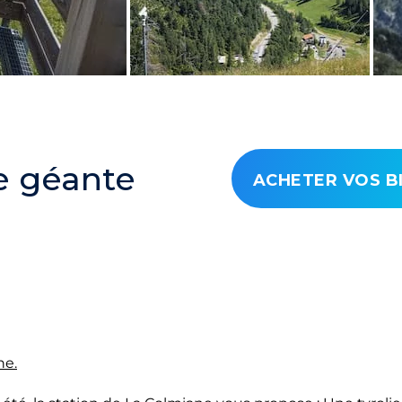
e géante
ACHETER VOS B
ne.