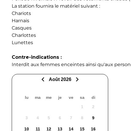
La station fournira le matériel suivant :
Chariots
Harnais
Casques
Charlottes
Lunettes
Contre-indications :
Interdit aux femmes enceintes ainsi qu'aux personn
Août 2026
lu
ma
me
je
ve
sa
di
1
2
3
4
5
6
7
8
9
10
11
12
13
14
15
16