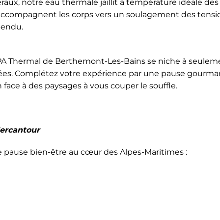
aux, notre eau thermale jaillit à température idéale des
s accompagnent les corps vers un soulagement des tensi
pendu.
SPA Thermal de Berthemont-Les-Bains se niche à seulem
ées. Complétez votre expérience par une pause gourman
 face à des paysages à vous couper le souffle.
Mercantour
ause bien-être au cœur des Alpes-Maritimes :