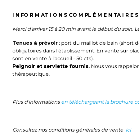
I N FO R M AT I O N S CO M PL É M E N TA I R E S
Merci d’arriver 15 à 20 min avant le début du soin. 
Tenues à prévoir
: port du maillot de bain (short 
obligatoires dans l’établissement. En vente sur place
sont en vente à l'accueil - 50 cts).
Peignoir et serviette fournis.
Nous vous rappelon
thérapeutique.
Plus d’informations
en téléchargeant la brochure c
Consultez nos conditions générales de vente
ici