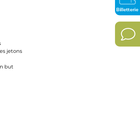
s
des jetons
un but