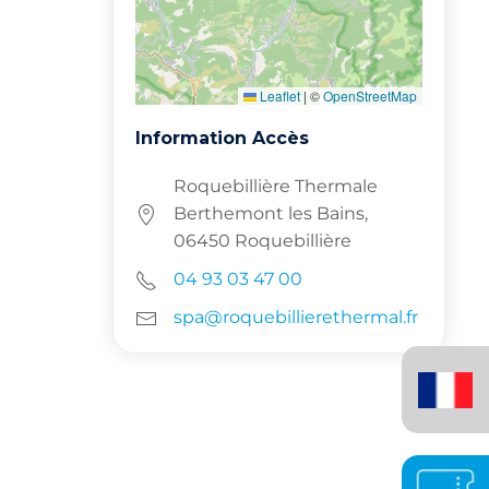
Leaflet
|
©
OpenStreetMap
Information Accès
Roquebillière Thermale
Berthemont les Bains,
06450 Roquebillière
04 93 03 47 00
spa@roquebillierethermal.fr
Français
(France)