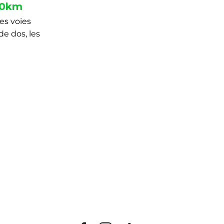
0km
es voies
de dos, les