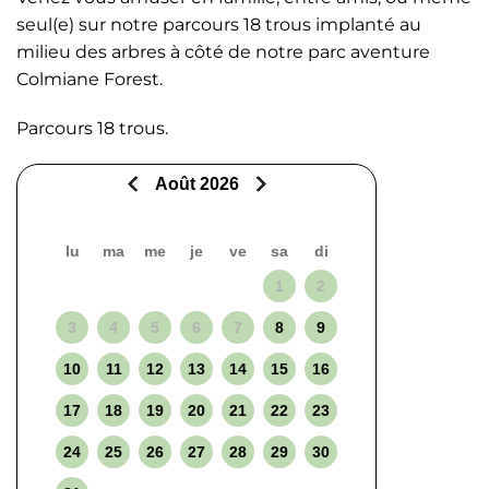
seul(e) sur notre parcours 18 trous implanté au
milieu des arbres à côté de notre parc aventure
Colmiane Forest.
Parcours 18 trous.
Août 2026
lu
ma
me
je
ve
sa
di
1
2
3
4
5
6
7
8
9
10
11
12
13
14
15
16
17
18
19
20
21
22
23
24
25
26
27
28
29
30