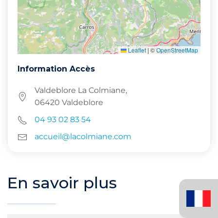
Leaflet
|
©
OpenStreetMap
Information Accès
Valdeblore La Colmiane,
06420 Valdeblore
04 93 02 83 54
accueil@lacolmiane.com
En savoir plus
Français
(France)