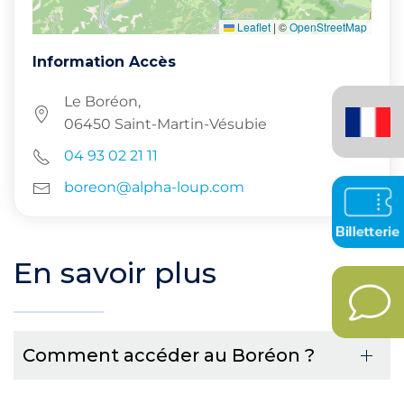
Leaflet
|
©
OpenStreetMap
Information Accès
Français
Le Boréon,
(France)
06450 Saint-Martin-Vésubie
04 93 02 21 11
boreon@alpha-loup.com
En savoir plus
Comment accéder au Boréon ?