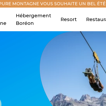
PURE MONTAGNE VOUS SOUHAITE UN BEL ÉTÉ 
Hébergement
Resort
Restaur
gne
Boréon