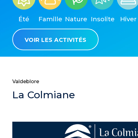
Été
Famille
Nature
Insolite
Hiver
VOIR LES ACTIVITÉS
Valdeblore
La Colmiane