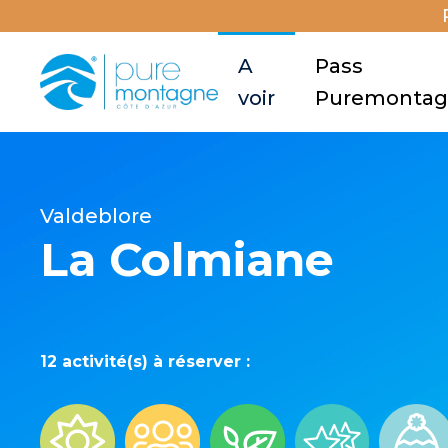
A
Pass
voir
Puremonta
Valdeblore
La Colmiane
12 activité(s) à réserver :