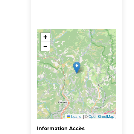
+
−
Leaflet
|
©
OpenStreetMap
Information Accès