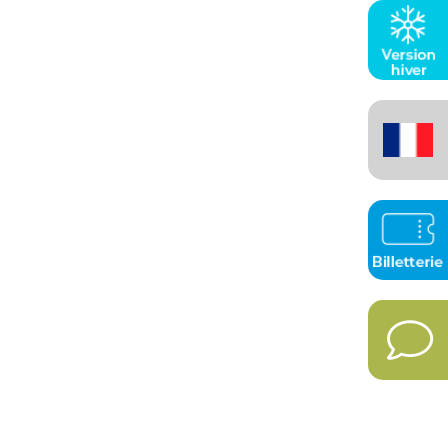
Français
(France)