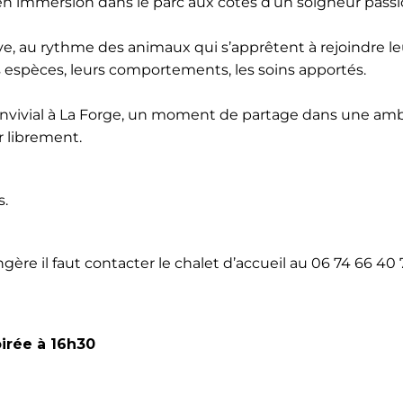
en immersion dans le parc aux côtés d’un soigneur pass
ive, au rythme des animaux qui s’apprêtent à rejoindre le
s espèces, leurs comportements, les soins apportés.
f convivial à La Forge, un moment de partage dans une am
 librement.
s.
re il faut contacter le chalet d’accueil au 06 74 66 40 
oirée à 16h30