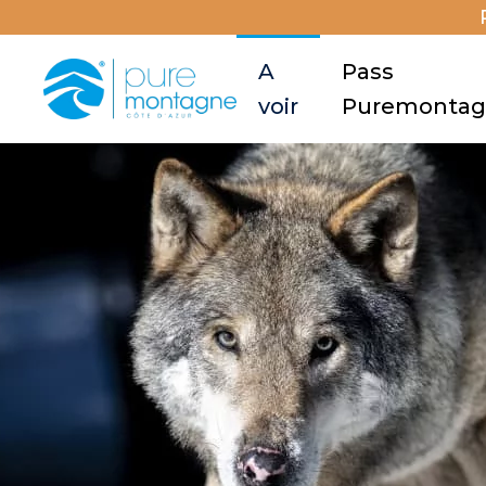
A
Pass
voir
Puremonta