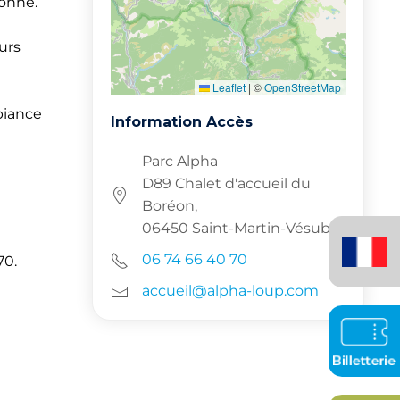
ionné.
urs
Leaflet
|
©
OpenStreetMap
biance
Information Accès
Parc Alpha
D89 Chalet d'accueil du
Boréon,
Français
06450 Saint-Martin-Vésubie
(France)
06 74 66 40 70
70.
accueil@alpha-loup.com