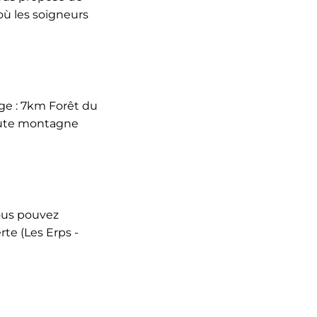
où les soigneurs
age : 7km Forêt du
haute montagne
vous pouvez
rte (Les Erps -