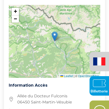
+
−
Français
(France)
Leaflet
|
©
OpenStreetMap
Information Accès
Allée du Docteur Fulconis
06450 Saint-Martin-Vésubie