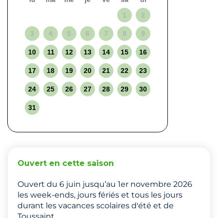
1
2
3
4
5
6
7
8
9
10
11
12
13
14
15
16
17
18
19
20
21
22
23
24
25
26
27
28
29
30
31
Ouvert en cette saison
Ouvert du 6 juin jusqu’au 1er novembre 2026
les week-ends, jours fériés et tous les jours
durant les vacances scolaires d'été et de
Toussaint.