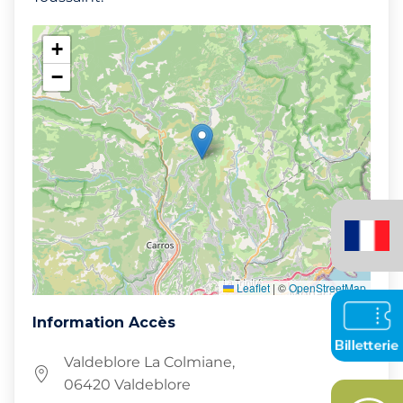
+
−
Français
(France)
Leaflet
|
©
OpenStreetMap
Information Accès
Valdeblore La Colmiane,
06420 Valdeblore