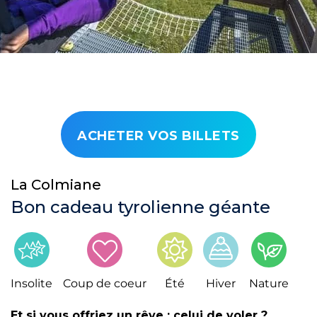
ACHETER VOS BILLETS
La Colmiane
Bon cadeau tyrolienne géante
Insolite
Coup de coeur
Été
Hiver
Nature
Et si vous offriez un rêve : celui de voler ?