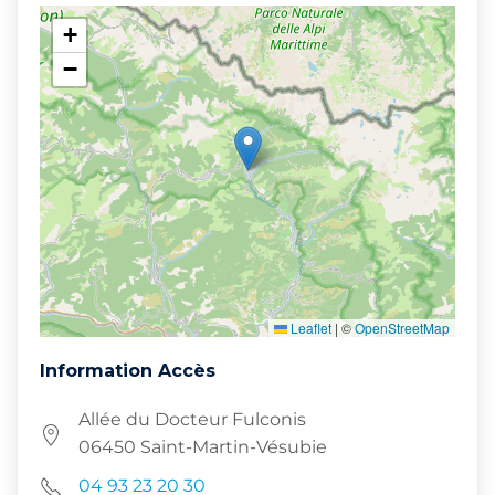
+
−
Leaflet
|
©
OpenStreetMap
Information Accès
Allée du Docteur Fulconis
06450 Saint-Martin-Vésubie
04 93 23 20 30