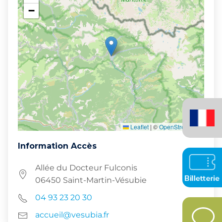
−
Français
(France)
Leaflet
|
©
OpenStreetMap
Information Accès
Allée du Docteur Fulconis
06450 Saint-Martin-Vésubie
04 93 23 20 30
accueil@vesubia.fr