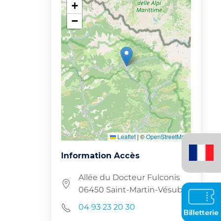
+
−
Leaflet
|
©
OpenStreetMap
Français
(France)
Information Accès
Allée du Docteur Fulconis
06450 Saint-Martin-Vésubie
04 93 23 20 30