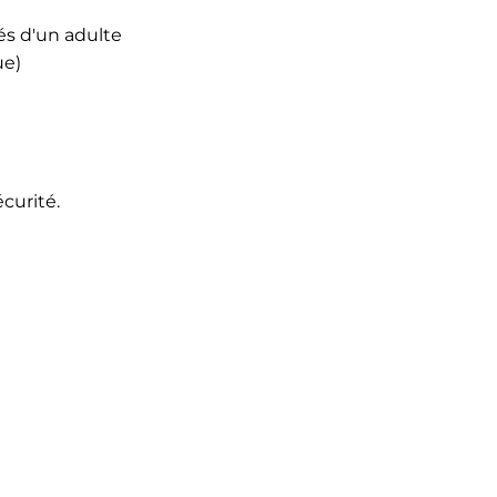
és d'un adulte
ue)
écurité.