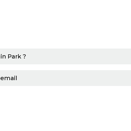
n Park ?
 email