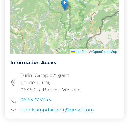
Leaflet
|
©
OpenStreetMap
Information Accès
Turini Camp d'Argent
Col de Turini,
06450 La Bollène-Vésubie
06.63.37.57.45.
turinicampdargent@gmail.com