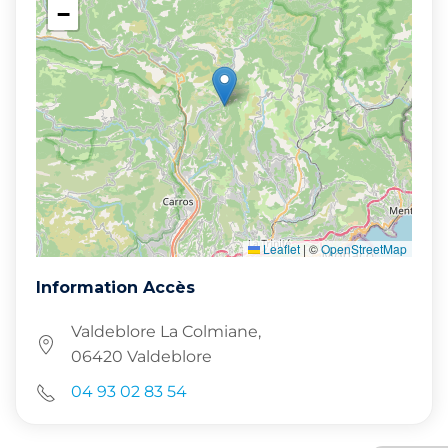
−
Leaflet
|
©
OpenStreetMap
Information Accès
Valdeblore La Colmiane,
06420 Valdeblore
04 93 02 83 54