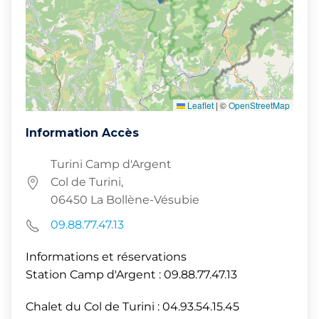
Leaflet
|
©
OpenStreetMap
Information Accès
Turini Camp d'Argent
Col de Turini,
06450 La Bollène-Vésubie
09.88.77.47.13
Informations et réservations
Station Camp d'Argent : 09.88.77.47.13
Chalet du Col de Turini : 04.93.54.15.45