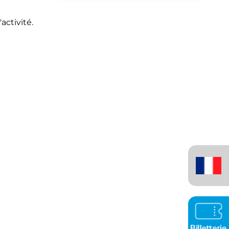
activité.
Français
(France)