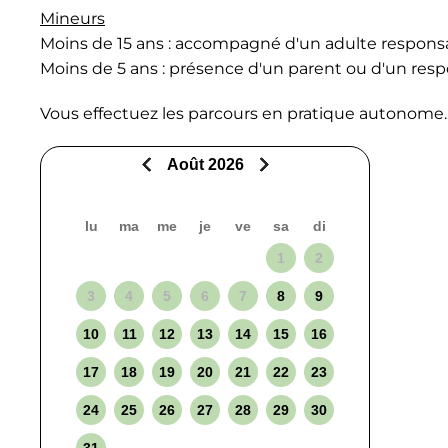
Mineurs
Moins de 15 ans : accompagné d'un adulte responsabl
Moins de 5 ans : présence d'un parent ou d'un respo
Vous effectuez les parcours en pratique autonome.
Août 2026
lu
ma
me
je
ve
sa
di
1
2
3
4
5
6
7
8
9
10
11
12
13
14
15
16
17
18
19
20
21
22
23
24
25
26
27
28
29
30