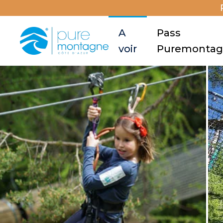
A
Pass
voir
Puremonta