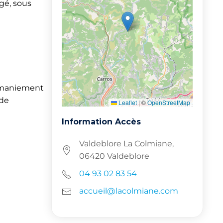
gé, sous
e maniement
 de
Leaflet
|
©
OpenStreetMap
Information Accès
Valdeblore La Colmiane,
06420 Valdeblore
04 93 02 83 54
accueil@lacolmiane.com