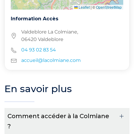
Leaflet
|
©
OpenStreetMap
Information Accès
Valdeblore La Colmiane,
06420 Valdeblore
04 93 02 83 54
accueil@lacolmiane.com
En savoir plus
Comment accéder à la Colmiane
?