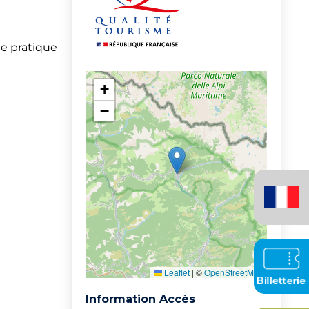
ne pratique
+
−
Français
(France)
Leaflet
|
©
OpenStreetMap
Information Accès