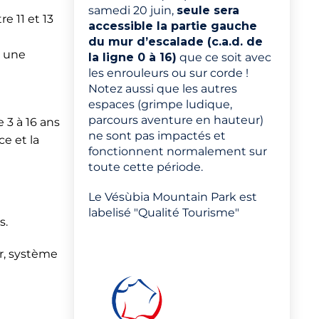
samedi 20 juin,
seule sera
e 11 et 13
accessible la partie gauche
du mur d’escalade (c.a.d. de
r une
la ligne 0 à 16)
que ce soit avec
les enrouleurs ou sur corde !
Notez aussi que les autres
espaces (grimpe ludique,
parcours aventure en hauteur)
 3 à 16 ans
ne sont pas impactés et
e et la
fonctionnent normalement sur
toute cette période.
Le Vésùbia Mountain Park est
labelisé "Qualité Tourisme"
s.
er, système